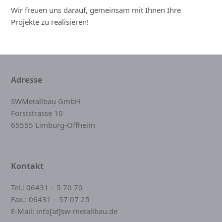
Wir freuen uns darauf, gemeinsam mit Ihnen Ihre
Projekte zu realisieren!
Adresse
SWMetallbau GmbH
Forststrasse 10
65555 Limburg-Offheim
Kontakt
Tel.:
06431 – 5 70 70
Fax.:
06431 – 57 07 25
E-Mail:
info[at]sw-metallbau.de