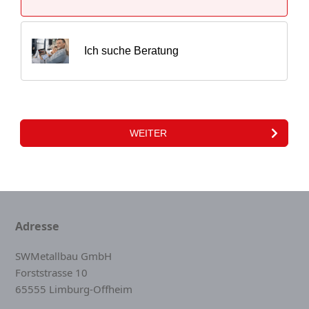
Adresse
SWMetallbau GmbH
Forststrasse 10
65555 Limburg-Offheim