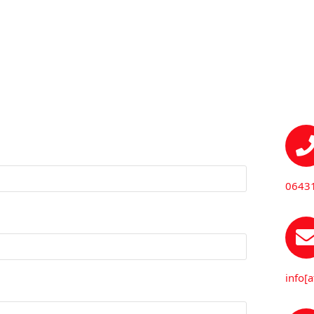
0643
info[